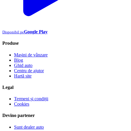
Google Play
Disponibil pe
Produse
Mașini de vânzare
Blog
Ghid auto
Centru de ajutor
Hartă site
Legal
Termeni și condiții
Cookies
Devino partener
Sunt dealer auto