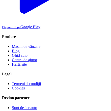
Google Play
Disponibil pe
Produse
Mașini de vânzare
Blog
Ghid auto
Centru de ajutor
Hartă site
Legal
Termeni și condiții
Cookies
Devino partener
Sunt dealer auto