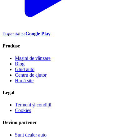
Google Play
Disponibil pe
Produse
Mașini de vânzare
Blog
Ghid auto
Centru de ajutor
Hartă site
Legal
Termeni și condiții
Cookies
Devino partener
Sunt dealer auto