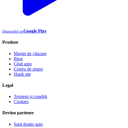
Google Play
Disponibil pe
Produse
Mașini de vânzare
Blog
Ghid auto
Centru de ajutor
Hartă site
Legal
Termeni și condiții
Cookies
Devino partener
Sunt dealer auto