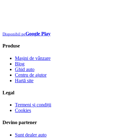
Google Play
Disponibil pe
Produse
Mașini de vânzare
Blog
Ghid auto
Centru de ajutor
Hartă site
Legal
Termeni și condiții
Cookies
Devino partener
Sunt dealer auto