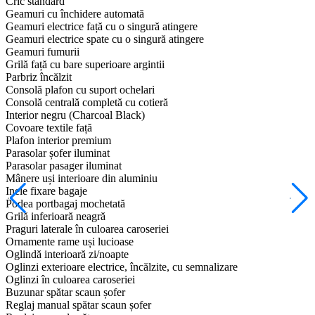
Cric standard
Geamuri cu închidere automată
Geamuri electrice față cu o singură atingere
Geamuri electrice spate cu o singură atingere
Geamuri fumurii
Grilă față cu bare superioare argintii
Parbriz încălzit
Consolă plafon cu suport ochelari
Consolă centrală completă cu cotieră
Interior negru (Charcoal Black)
Covoare textile față
Plafon interior premium
Parasolar șofer iluminat
Parasolar pasager iluminat
Mânere uși interioare din aluminiu
Inele fixare bagaje
Podea portbagaj mochetată
Grilă inferioară neagră
Praguri laterale în culoarea caroseriei
Ornamente rame uși lucioase
Oglindă interioară zi/noapte
Oglinzi exterioare electrice, încălzite, cu semnalizare
Oglinzi în culoarea caroseriei
Buzunar spătar scaun șofer
Reglaj manual spătar scaun șofer