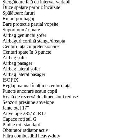
Ștergătoare față cu interval variabil
Duze spălare parbriz încălzite
Spălătoare faruri
Rulou portbagaj
Bare protecție parțial vopsite
Suport număr mare
Airbag genunchi șofer
Airbaguri cortină stânga/dreapta
Centuri față cu pretensionare
Centuri spate în 3 puncte
Airbag șofer
Airbag pasager
Airbag lateral șofer
Airbag lateral pasager
ISOFIX
Reglaj manual înălțime centuri față
Puncte ancorare scaun copil
Roată de rezervă de dimensiuni reduse
Senzori presiune anvelope
Jante oțel 17"
Anvelope 235/55 R17
Capace roți stil G
Piulițe roți standard
Obturator radiator activ
Filtru combustibil heavy-duty