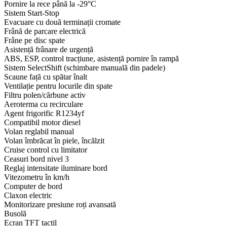
Pornire la rece până la -29°C
Sistem Start-Stop
Evacuare cu două terminații cromate
Frână de parcare electrică
Frâne pe disc spate
Asistență frânare de urgență
ABS, ESP, control tracțiune, asistență pornire în rampă
Sistem SelectShift (schimbare manuală din padele)
Scaune față cu spătar înalt
Ventilație pentru locurile din spate
Filtru polen/cărbune activ
Aeroterma cu recirculare
Agent frigorific R1234yf
Compatibil motor diesel
Volan reglabil manual
Volan îmbrăcat în piele, încălzit
Cruise control cu limitator
Ceasuri bord nivel 3
Reglaj intensitate iluminare bord
Vitezometru în km/h
Computer de bord
Claxon electric
Monitorizare presiune roți avansată
Busolă
Ecran TFT tactil