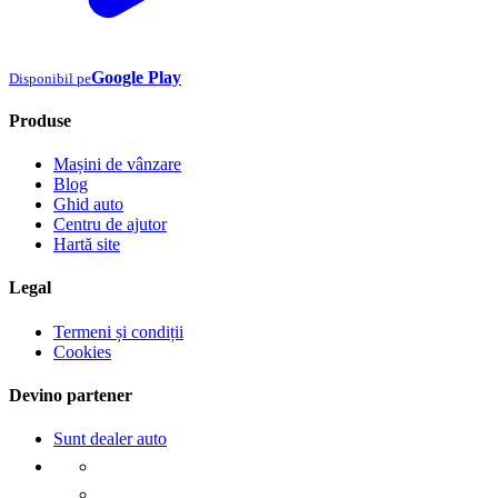
Google Play
Disponibil pe
Produse
Mașini de vânzare
Blog
Ghid auto
Centru de ajutor
Hartă site
Legal
Termeni și condiții
Cookies
Devino partener
Sunt dealer auto