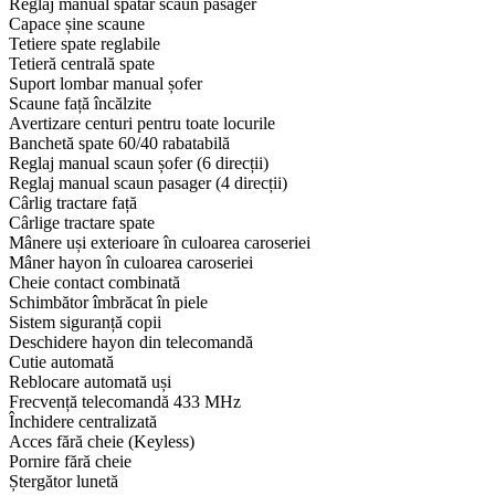
Reglaj manual spătar scaun pasager
Capace șine scaune
Tetiere spate reglabile
Tetieră centrală spate
Suport lombar manual șofer
Scaune față încălzite
Avertizare centuri pentru toate locurile
Banchetă spate 60/40 rabatabilă
Reglaj manual scaun șofer (6 direcții)
Reglaj manual scaun pasager (4 direcții)
Cârlig tractare față
Cârlige tractare spate
Mânere uși exterioare în culoarea caroseriei
Mâner hayon în culoarea caroseriei
Cheie contact combinată
Schimbător îmbrăcat în piele
Sistem siguranță copii
Deschidere hayon din telecomandă
Cutie automată
Reblocare automată uși
Frecvență telecomandă 433 MHz
Închidere centralizată
Acces fără cheie (Keyless)
Pornire fără cheie
Ștergător lunetă