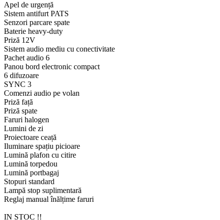
Apel de urgență
Sistem antifurt PATS
Senzori parcare spate
Baterie heavy-duty
Priză 12V
Sistem audio mediu cu conectivitate
Pachet audio 6
Panou bord electronic compact
6 difuzoare
SYNC 3
Comenzi audio pe volan
Priză față
Priză spate
Faruri halogen
Lumini de zi
Proiectoare ceață
Iluminare spațiu picioare
Lumină plafon cu citire
Lumină torpedou
Lumină portbagaj
Stopuri standard
Lampă stop suplimentară
Reglaj manual înălțime faruri
IN STOC !!