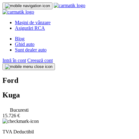
Mașini de vânzare
Asigurări RCA
Blog
Ghid auto
Sunt dealer auto
Intră în cont
Creează cont
Ford
Kuga
Bucuresti
15.726 €
TVA Deductibil