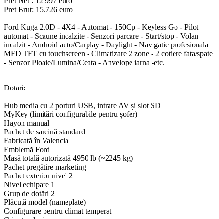
Pret Net : 12.997 euro
Pret Brut: 15.726 euro
Ford Kuga 2.0D - 4X4 - Automat - 150Cp - Keyless Go - Pilot
automat - Scaune incalzite - Senzori parcare - Start/stop - Volan
incalzit - Android auto/Carplay - Daylight - Navigatie profesionala
MFD TFT cu touchscreen - Climatizare 2 zone - 2 cotiere fata/spate
- Senzor Ploaie/Lumina/Ceata - Anvelope iarna -etc.
Dotari:
Hub media cu 2 porturi USB, intrare AV și slot SD
MyKey (limitări configurabile pentru șofer)
Hayon manual
Pachet de sarcină standard
Fabricată în Valencia
Emblemă Ford
Masă totală autorizată 4950 lb (~2245 kg)
Pachet pregătire marketing
Pachet exterior nivel 2
Nivel echipare 1
Grup de dotări 2
Plăcuță model (nameplate)
Configurare pentru climat temperat