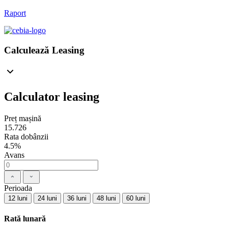
Raport
Calculează Leasing
Calculator leasing
Preț mașină
15.726
Rata dobânzii
4.5%
Avans
Perioada
12 luni
24 luni
36 luni
48 luni
60 luni
Rată lunară