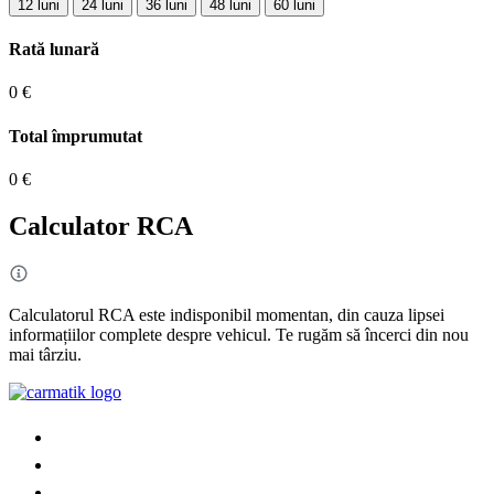
12 luni
24 luni
36 luni
48 luni
60 luni
Rată lunară
0 €
Total împrumutat
0 €
Calculator RCA
Calculatorul RCA este indisponibil momentan, din cauza lipsei
informațiilor complete despre vehicul. Te rugăm să încerci din nou
mai târziu.