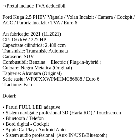
↪Pretul include TVA deductibil.
Ford Kuga 2.5 PHEV Vignale / Volan Incalzit / Camera / Cockpit /
ACC / Parbriz Incalzit / TVA / Euro 6
An fabricație: 2021 (11.2021)
CP: 166 kW / 225 HP
Capacitate cilindrică: 2.488 ccm
Transmisie: Transmisie Automata
Caroserie: SUV
Combustibil: Benzina + Electric ( Plug-in-hybrid )
Culoare: Negru Metalica (Original)
Tapițerie: Alcantara (Original)
Serie sasiu: WF0FXXWPMHMC86688 / Euro 6
Tractiune: Fata
Dotari:
• Faruri FULL LED adaptive
• Sistem navigatie profesional 3D (Harta RO) / Touchscreen
• Bluetooth / Telefon
• Bord digital - Cockpit
• Apple CarPlay / Android Auto
• Sistem audio profesional (Aux-IN/USB/Bluetooth)