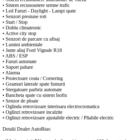
• Sistem recunoastere semne trafic
• Led Faruri - Daylight - Lampi spate
• Senzori presiune roti
• Start / Stop
• Dublu climatronic
• Active city stop
• Senzori de parcare cu afisaj
• Lumini ambientale
• Jante aliaj Ford Vignale R18
• ABS / ESP
• Faruri automate
• Suport pahare
• Alarma
• Proiectoare ceata / Cornering
• Geamuri laterale spate fumurii
• Stergatoare parbriz automate
• Bancheta spate cu sistem Isofix
• Senzor de ploaie
• Oglinda retrovizoare interioara electrocromatica
• Oglinzi retrovizoare incalzite
• Oglinzi retrovizoare ajustabile electric / Pliabile electric
Detalii Dealer AutoBias: