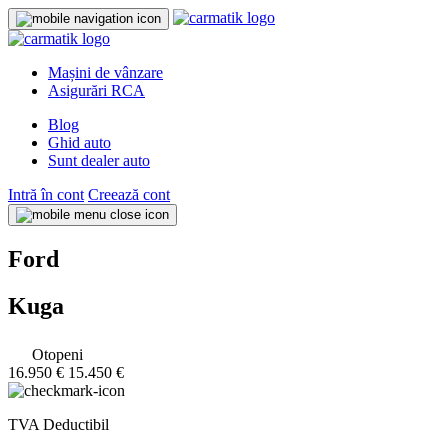
Mașini de vânzare
Asigurări RCA
Blog
Ghid auto
Sunt dealer auto
Intră în cont
Creează cont
Ford
Kuga
Otopeni
16.950 €
15.450 €
TVA Deductibil