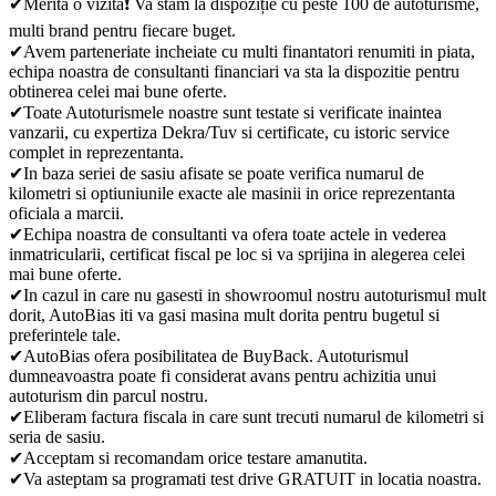
✔Merita o vizita❗ Va stam la dispoziție cu peste 100 de autoturisme,
multi brand pentru fiecare buget.
✔Avem parteneriate incheiate cu multi finantatori renumiti in piata,
echipa noastra de consultanti financiari va sta la dispozitie pentru
obtinerea celei mai bune oferte.
✔Toate Autoturismele noastre sunt testate si verificate inaintea
vanzarii, cu expertiza Dekra/Tuv si certificate, cu istoric service
complet in reprezentanta.
✔In baza seriei de sasiu afisate se poate verifica numarul de
kilometri si optiuniunile exacte ale masinii in orice reprezentanta
oficiala a marcii.
✔Echipa noastra de consultanti va ofera toate actele in vederea
inmatricularii, certificat fiscal pe loc si va sprijina in alegerea celei
mai bune oferte.
✔In cazul in care nu gasesti in showroomul nostru autoturismul mult
dorit, AutoBias iti va gasi masina mult dorita pentru bugetul si
preferintele tale.
✔AutoBias ofera posibilitatea de BuyBack. Autoturismul
dumneavoastra poate fi considerat avans pentru achizitia unui
autoturism din parcul nostru.
✔Eliberam factura fiscala in care sunt trecuti numarul de kilometri si
seria de sasiu.
✔Acceptam si recomandam orice testare amanutita.
✔Va asteptam sa programati test drive GRATUIT in locatia noastra.