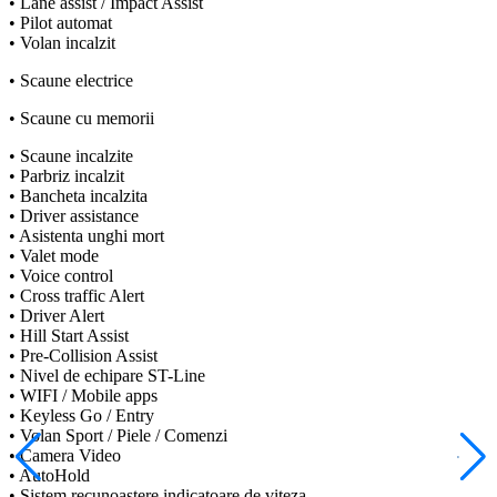
• Lane assist / Impact Assist
• Pilot automat
• Volan incalzit
• Scaune electrice
• Scaune cu memorii
• Scaune incalzite
• Parbriz incalzit
• Bancheta incalzita
• Driver assistance
• Asistenta unghi mort
• Valet mode
• Voice control
• Cross traffic Alert
• Driver Alert
• Hill Start Assist
• Pre-Collision Assist
• Nivel de echipare ST-Line
• WIFI / Mobile apps
• Keyless Go / Entry
• Volan Sport / Piele / Comenzi
• Camera Video
• AutoHold
• Sistem recunoastere indicatoare de viteza