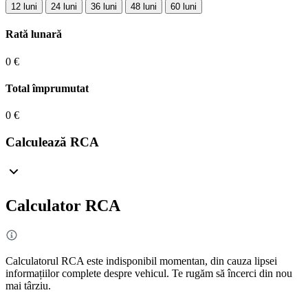
12 luni
24 luni
36 luni
48 luni
60 luni
Rată lunară
0 €
Total împrumutat
0 €
Calculează RCA
Calculator RCA
Calculatorul RCA este indisponibil momentan, din cauza lipsei
informațiilor complete despre vehicul. Te rugăm să încerci din nou
mai târziu.