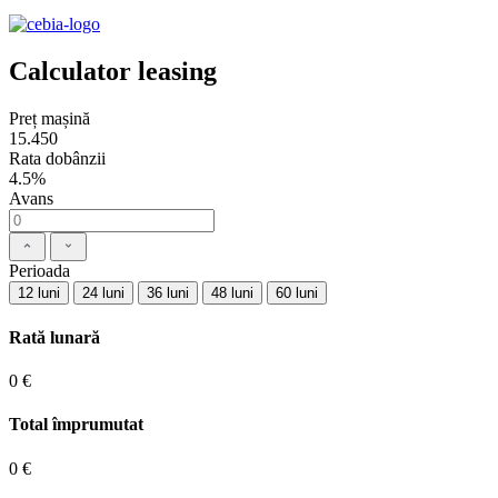
Calculator leasing
Preț mașină
15.450
Rata dobânzii
4.5%
Avans
Perioada
12 luni
24 luni
36 luni
48 luni
60 luni
Rată lunară
0 €
Total împrumutat
0 €