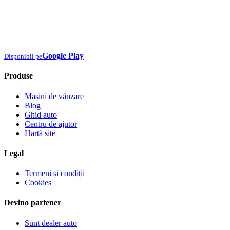
Google Play
Disponibil pe
Produse
Mașini de vânzare
Blog
Ghid auto
Centru de ajutor
Hartă site
Legal
Termeni și condiții
Cookies
Devino partener
Sunt dealer auto