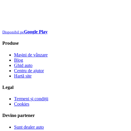
Google Play
Disponibil pe
Produse
Mașini de vânzare
Blog
Ghid auto
Centru de ajutor
Hartă site
Legal
Termeni și condiții
Cookies
Devino partener
Sunt dealer auto