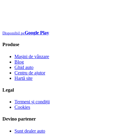
Google Play
Disponibil pe
Produse
Mașini de vânzare
Blog
Ghid auto
Centru de ajutor
Hartă site
Legal
Termeni și condiții
Cookies
Devino partener
Sunt dealer auto