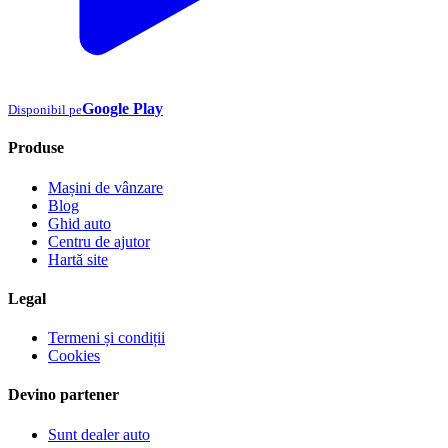
Google Play
Disponibil pe
Produse
Mașini de vânzare
Blog
Ghid auto
Centru de ajutor
Hartă site
Legal
Termeni și condiții
Cookies
Devino partener
Sunt dealer auto