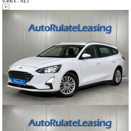
9.496 € - NET
×