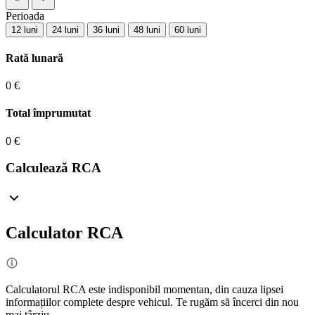
Perioada
12 luni
24 luni
36 luni
48 luni
60 luni
Rată lunară
0 €
Total împrumutat
0 €
Calculează RCA
Calculator RCA
Calculatorul RCA este indisponibil momentan, din cauza lipsei
informațiilor complete despre vehicul. Te rugăm să încerci din nou
mai târziu.