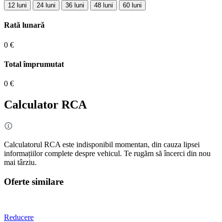
12 luni
24 luni
36 luni
48 luni
60 luni
Rată lunară
0 €
Total împrumutat
0 €
Calculator RCA
Calculatorul RCA este indisponibil momentan, din cauza lipsei
informațiilor complete despre vehicul. Te rugăm să încerci din nou
mai târziu.
Oferte similare
Reducere