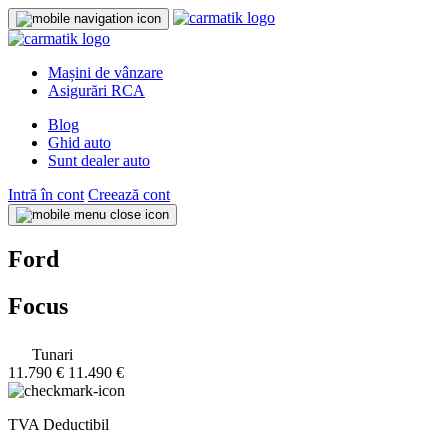
Mașini de vânzare
Asigurări RCA
Blog
Ghid auto
Sunt dealer auto
Intră în cont
Creează cont
Ford
Focus
Tunari
11.790 €
11.490 €
TVA Deductibil