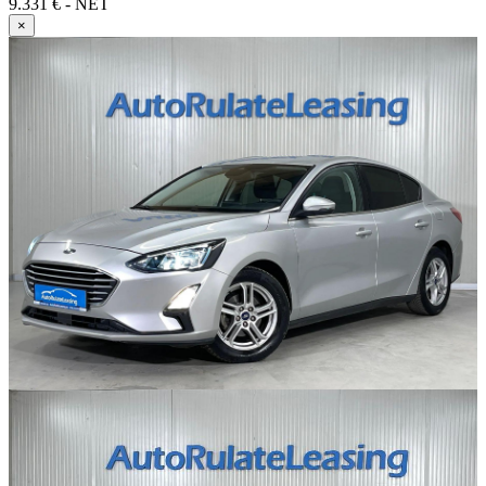
9.331 € - NET
×