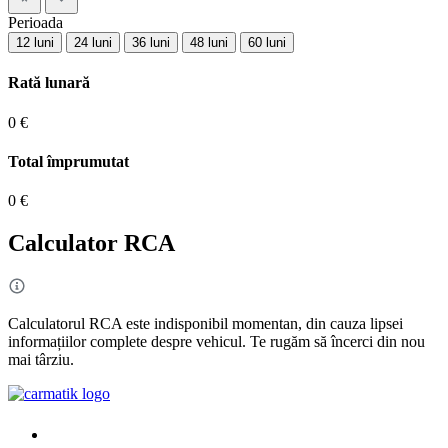
Perioada
12 luni
24 luni
36 luni
48 luni
60 luni
Rată lunară
0 €
Total împrumutat
0 €
Calculator RCA
Calculatorul RCA este indisponibil momentan, din cauza lipsei
informațiilor complete despre vehicul. Te rugăm să încerci din nou
mai târziu.