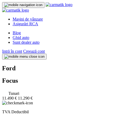
Mașini de vânzare
Asigurări RCA
Blog
Ghid auto
Sunt dealer auto
Intră în cont
Creează cont
Ford
Focus
Tunari
11.490 €
11.290 €
TVA Deductibil