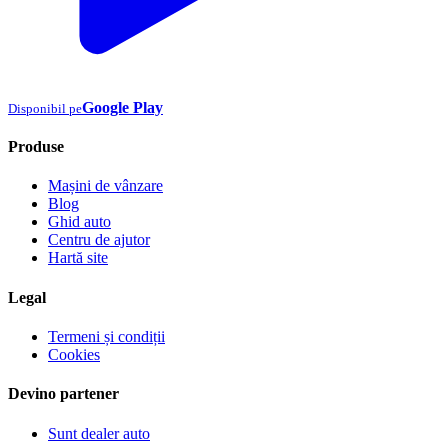
Google Play
Disponibil pe
Produse
Mașini de vânzare
Blog
Ghid auto
Centru de ajutor
Hartă site
Legal
Termeni și condiții
Cookies
Devino partener
Sunt dealer auto