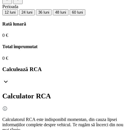
Perioada
12 luni
24 luni
36 luni
48 luni
60 luni
Rată lunară
0 €
Total împrumutat
0 €
Calculează RCA
Calculator RCA
Calculatorul RCA este indisponibil momentan, din cauza lipsei
informațiilor complete despre vehicul. Te rugăm să încerci din nou
mai târziu.