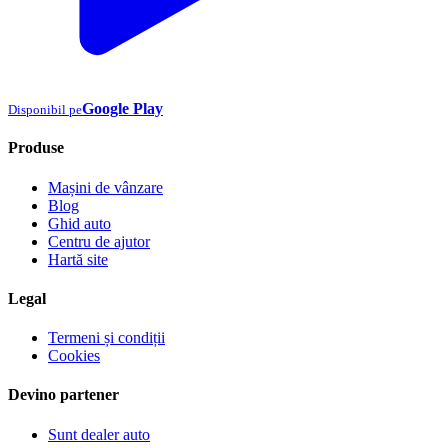
Google Play
Disponibil pe
Produse
Mașini de vânzare
Blog
Ghid auto
Centru de ajutor
Hartă site
Legal
Termeni și condiții
Cookies
Devino partener
Sunt dealer auto