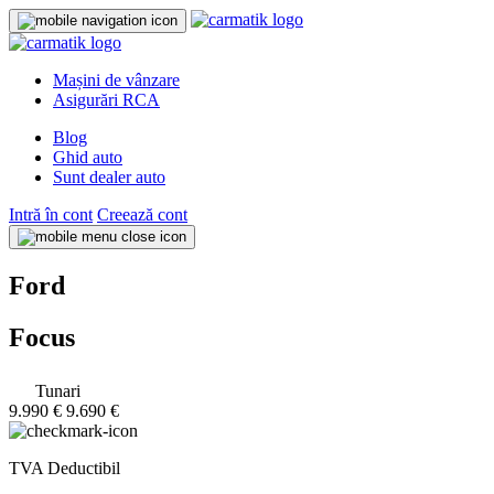
Mașini de vânzare
Asigurări RCA
Blog
Ghid auto
Sunt dealer auto
Intră în cont
Creează cont
Ford
Focus
Tunari
9.990 €
9.690 €
TVA Deductibil