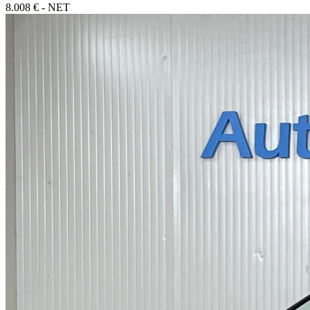
8.008 € - NET