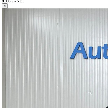
8.008 € - NET
×