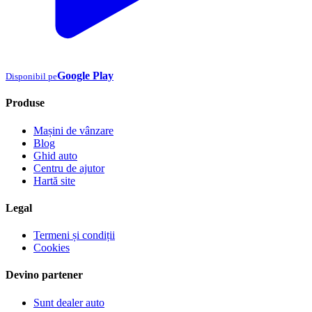
Google Play
Disponibil pe
Produse
Mașini de vânzare
Blog
Ghid auto
Centru de ajutor
Hartă site
Legal
Termeni și condiții
Cookies
Devino partener
Sunt dealer auto