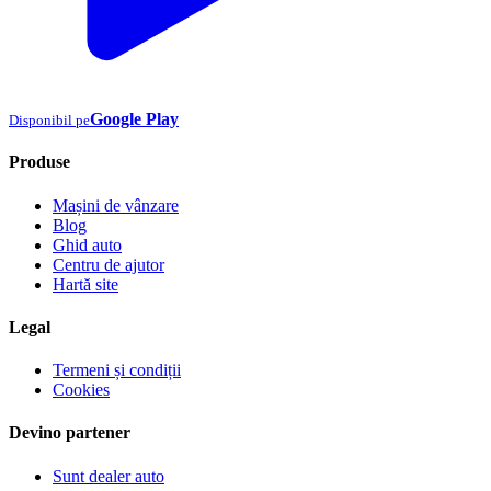
Google Play
Disponibil pe
Produse
Mașini de vânzare
Blog
Ghid auto
Centru de ajutor
Hartă site
Legal
Termeni și condiții
Cookies
Devino partener
Sunt dealer auto