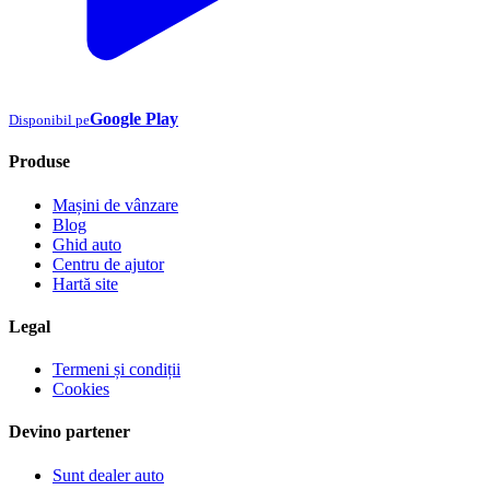
Google Play
Disponibil pe
Produse
Mașini de vânzare
Blog
Ghid auto
Centru de ajutor
Hartă site
Legal
Termeni și condiții
Cookies
Devino partener
Sunt dealer auto