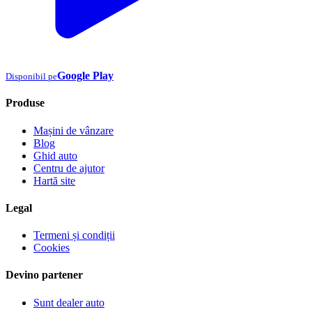
Google Play
Disponibil pe
Produse
Mașini de vânzare
Blog
Ghid auto
Centru de ajutor
Hartă site
Legal
Termeni și condiții
Cookies
Devino partener
Sunt dealer auto