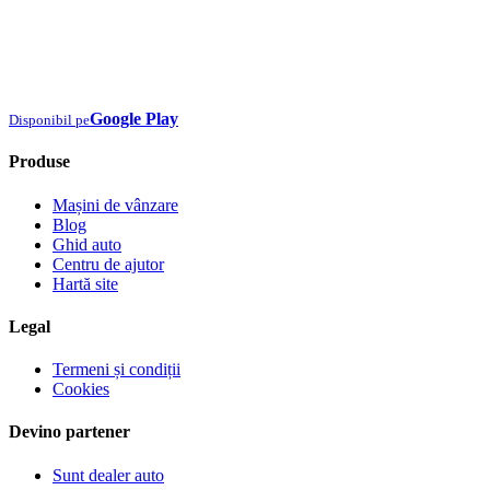
Google Play
Disponibil pe
Produse
Mașini de vânzare
Blog
Ghid auto
Centru de ajutor
Hartă site
Legal
Termeni și condiții
Cookies
Devino partener
Sunt dealer auto