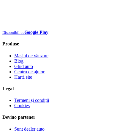
Google Play
Disponibil pe
Produse
Mașini de vânzare
Blog
Ghid auto
Centru de ajutor
Hartă site
Legal
Termeni și condiții
Cookies
Devino partener
Sunt dealer auto