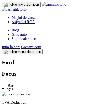
Mașini de vânzare
Asigurări RCA
Blog
Ghid auto
Sunt dealer auto
Intră în cont
Creează cont
Ford
Focus
Bacau
7.107 €
TVA Deductibil