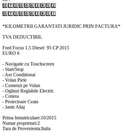
0️⃣7️⃣3️⃣0️⃣0️⃣6️⃣3️⃣8️⃣5️⃣2️⃣
0️⃣7️⃣3️⃣0️⃣0️⃣6️⃣3️⃣8️⃣5️⃣1️⃣
*KILOMETRII GARANTATI JURIDIC PRIN FACTURA*
TVA DEDUCTIBIL
Ford Focus 1.5 Diesel 95 CP 2015
EURO 6
- Navigatie cu Touchscreen
- Start/Stop
- Aer Conditionat
- Volan Piele
- Comenzi pe Volan
- Oglinzi Reglabile Electric
- Cotiera
- Proiectoare Ceata
- Jante Aliaj
Prima Inmatriculare:10/2015
Numar proprietari:2
Tara de Provenienta:Italia