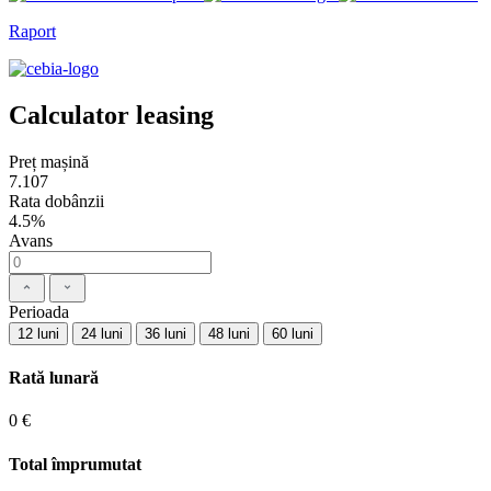
Raport
Calculator leasing
Preț mașină
7.107
Rata dobânzii
4.5%
Avans
Perioada
12 luni
24 luni
36 luni
48 luni
60 luni
Rată lunară
0 €
Total împrumutat