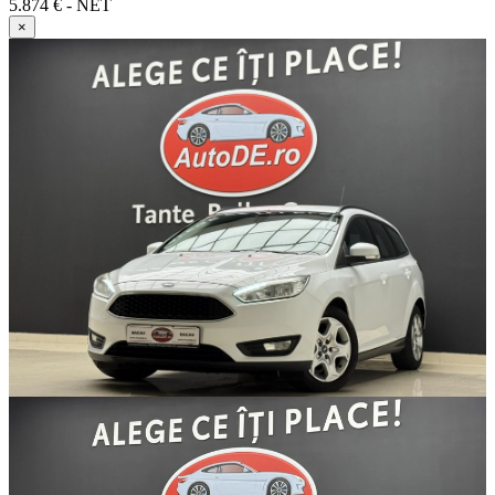
5.874 € - NET
×