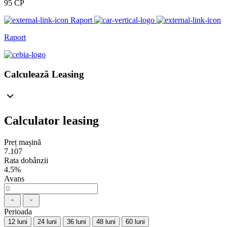
95 CP
Raport
Raport
Calculează Leasing
Calculator leasing
Preț mașină
7.107
Rata dobânzii
4.5%
Avans
Perioada
12 luni
24 luni
36 luni
48 luni
60 luni