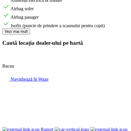
Asistență electrica la frânare
Airbag sofer
Airbag pasager
Isofix (puncte de prindere a scaunului pentru copii)
Vezi mai mult
Caută locația dealer-ului pe hartă
Bacau
Navighează în Waze
Raport