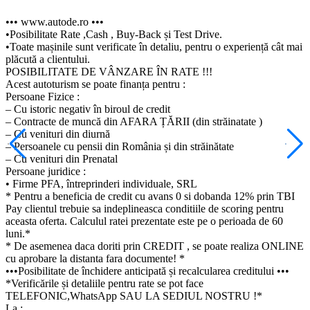
••• www.autode.ro •••
•Posibilitate Rate ,Cash , Buy-Back și Test Drive.
•Toate mașinile sunt verificate în detaliu, pentru o experiență cât mai
plăcută a clientului.
POSIBILITATE DE VÂNZARE ÎN RATE !!!
Acest autoturism se poate finanța pentru :
Persoane Fizice :
– Cu istoric negativ în biroul de credit
– Contracte de muncă din AFARA ȚĂRII (din străinatate )
– Cu venituri din diurnă
– Persoanele cu pensii din România și din străinătate
– Cu venituri din Prenatal
Persoane juridice :
• Firme PFA, întreprinderi individuale, SRL
* Pentru a beneficia de credit cu avans 0 si dobanda 12% prin TBI
Pay clientul trebuie sa indeplineasca conditiile de scoring pentru
aceasta oferta. Calculul ratei prezentate este pe o perioada de 60
luni.*
* De asemenea daca doriti prin CREDIT , se poate realiza ONLINE
cu aprobare la distanta fara documente! *
•••Posibilitate de închidere anticipată și recalcularea creditului •••
*Verificările și detaliile pentru rate se pot face
TELEFONIC,WhatsApp SAU LA SEDIUL NOSTRU !*
La :