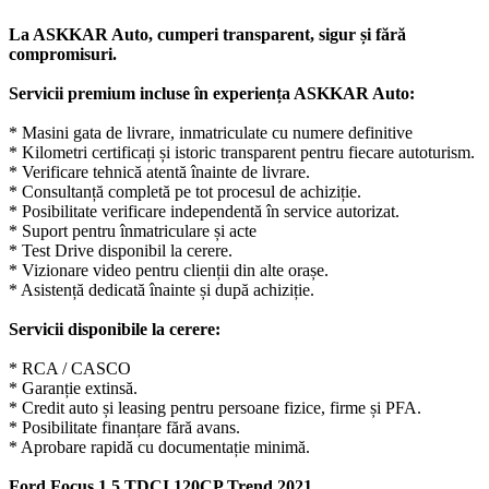
La ASKKAR Auto, cumperi transparent, sigur și fără
compromisuri.
Servicii premium incluse în experiența ASKKAR Auto:
* Masini gata de livrare, inmatriculate cu numere definitive
* Kilometri certificați și istoric transparent pentru fiecare autoturism.
* Verificare tehnică atentă înainte de livrare.
* Consultanță completă pe tot procesul de achiziție.
* Posibilitate verificare independentă în service autorizat.
* Suport pentru înmatriculare și acte
* Test Drive disponibil la cerere.
* Vizionare video pentru clienții din alte orașe.
* Asistență dedicată înainte și după achiziție.
Servicii disponibile la cerere:
* RCA / CASCO
* Garanție extinsă.
* Credit auto și leasing pentru persoane fizice, firme și PFA.
* Posibilitate finanțare fără avans.
* Aprobare rapidă cu documentație minimă.
Ford Focus 1.5 TDCI 120CP Trend 2021