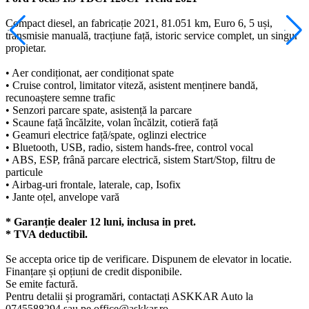
Compact diesel, an fabricație 2021, 81.051 km, Euro 6, 5 uși,
transmisie manuală, tracțiune față, istoric service complet, un singur
propietar.
• Aer condiționat, aer condiționat spate
• Cruise control, limitator viteză, asistent menținere bandă,
recunoaștere semne trafic
• Senzori parcare spate, asistență la parcare
• Scaune față încălzite, volan încălzit, cotieră față
• Geamuri electrice față/spate, oglinzi electrice
• Bluetooth, USB, radio, sistem hands-free, control vocal
• ABS, ESP, frână parcare electrică, sistem Start/Stop, filtru de
particule
• Airbag-uri frontale, laterale, cap, Isofix
• Jante oțel, anvelope vară
* Garanție dealer 12 luni, inclusa in pret.
* TVA deductibil.
Se accepta orice tip de verificare. Dispunem de elevator in locatie.
Finanțare și opțiuni de credit disponibile.
Se emite factură.
Pentru detalii și programări, contactați ASKKAR Auto la
0745588294 sau pe office@askkar.ro