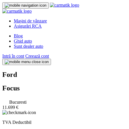
Mașini de vânzare
Asigurări RCA
Blog
Ghid auto
Sunt dealer auto
Intră în cont
Creează cont
Ford
Focus
Bucuresti
11.699 €
TVA Deductibil