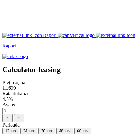
Raport
Raport
Calculator leasing
Preț mașină
11.699
Rata dobânzii
4.5%
Avans
Perioada
12 luni
24 luni
36 luni
48 luni
60 luni