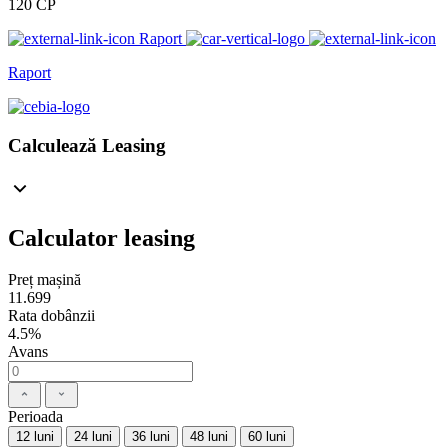
120 CP
Raport
Raport
Calculează Leasing
Calculator leasing
Preț mașină
11.699
Rata dobânzii
4.5%
Avans
Perioada
12 luni
24 luni
36 luni
48 luni
60 luni