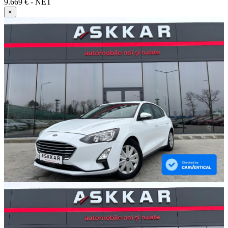
9.669 € - NET
×