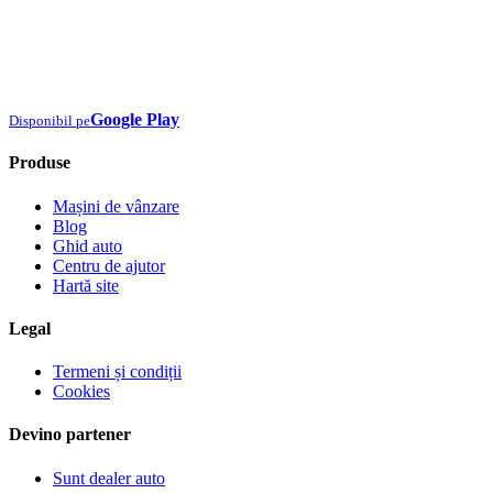
Google Play
Disponibil pe
Produse
Mașini de vânzare
Blog
Ghid auto
Centru de ajutor
Hartă site
Legal
Termeni și condiții
Cookies
Devino partener
Sunt dealer auto