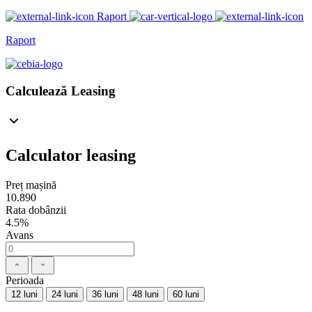
Raport
Raport
Calculează Leasing
Calculator leasing
Preț mașină
10.890
Rata dobânzii
4.5%
Avans
Perioada
12 luni
24 luni
36 luni
48 luni
60 luni