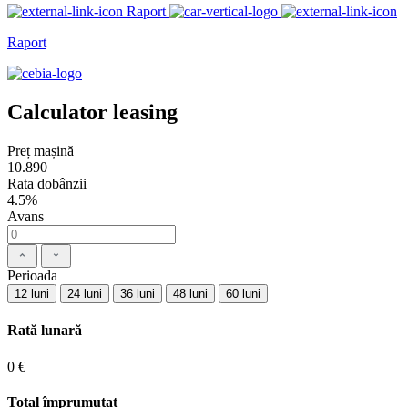
Raport
Raport
Calculator leasing
Preț mașină
10.890
Rata dobânzii
4.5%
Avans
Perioada
12 luni
24 luni
36 luni
48 luni
60 luni
Rată lunară
0 €
Total împrumutat