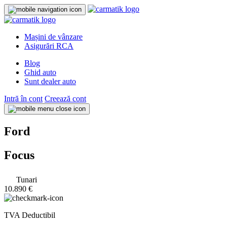
Mașini de vânzare
Asigurări RCA
Blog
Ghid auto
Sunt dealer auto
Intră în cont
Creează cont
Ford
Focus
Tunari
10.890 €
TVA Deductibil