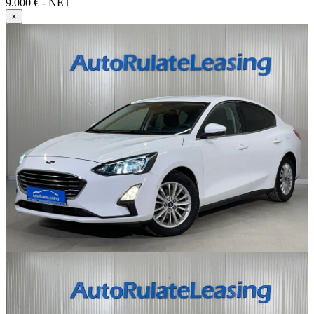
9.000 € - NET
×