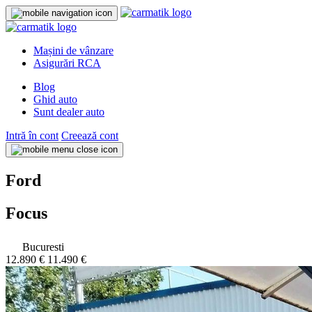
Mașini de vânzare
Asigurări RCA
Blog
Ghid auto
Sunt dealer auto
Intră în cont
Creează cont
Ford
Focus
Bucuresti
12.890 €
11.490 €