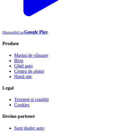
Google Play
Disponibil pe
Produse
Mașini de vânzare
Blog
Ghid auto
Centru de ajutor
Hartă site
Legal
Termeni și condiții
Cookies
Devino partener
Sunt dealer auto