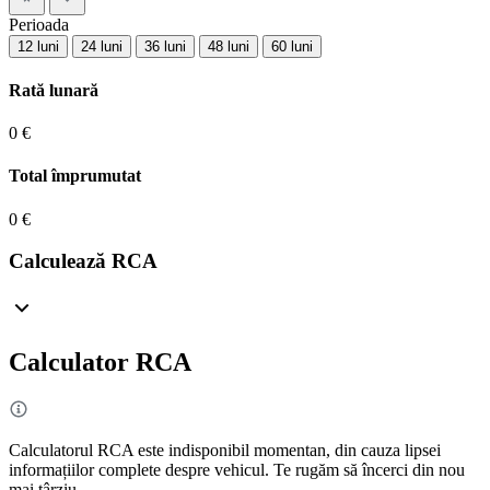
Perioada
12 luni
24 luni
36 luni
48 luni
60 luni
Rată lunară
0 €
Total împrumutat
0 €
Calculează RCA
Calculator RCA
Calculatorul RCA este indisponibil momentan, din cauza lipsei
informațiilor complete despre vehicul. Te rugăm să încerci din nou
mai târziu.