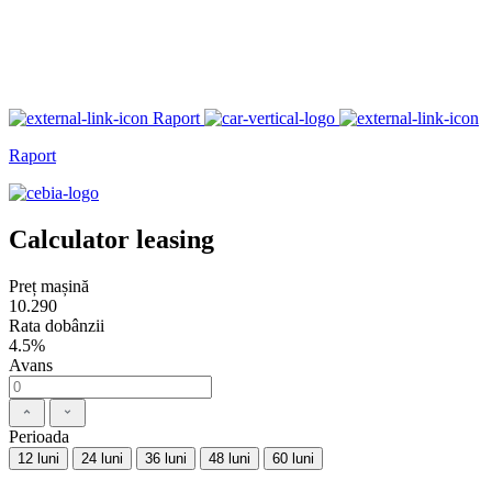
Raport
Raport
Calculator leasing
Preț mașină
10.290
Rata dobânzii
4.5%
Avans
Perioada
12 luni
24 luni
36 luni
48 luni
60 luni