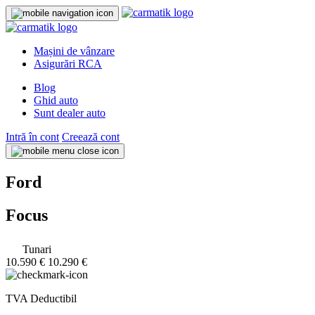
Mașini de vânzare
Asigurări RCA
Blog
Ghid auto
Sunt dealer auto
Intră în cont
Creează cont
Ford
Focus
Tunari
10.590 €
10.290 €
TVA Deductibil