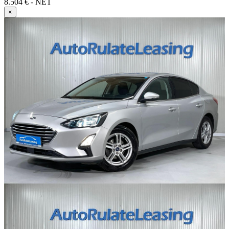
8.504 € - NET
×