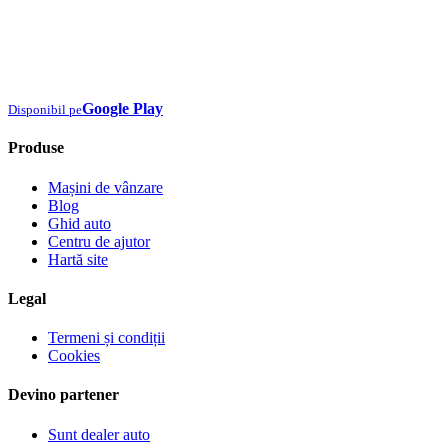
Google Play
Disponibil pe
Produse
Mașini de vânzare
Blog
Ghid auto
Centru de ajutor
Hartă site
Legal
Termeni și condiții
Cookies
Devino partener
Sunt dealer auto