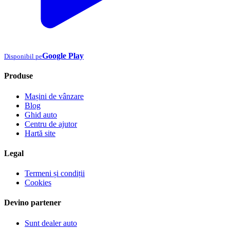
Google Play
Disponibil pe
Produse
Mașini de vânzare
Blog
Ghid auto
Centru de ajutor
Hartă site
Legal
Termeni și condiții
Cookies
Devino partener
Sunt dealer auto