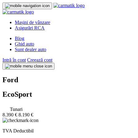
Mașini de vânzare
Asigurări RCA
Blog
Ghid auto
Sunt dealer auto
Intră în cont
Creează cont
Ford
EcoSport
Tunari
8.390 €
8.190 €
TVA Deductibil