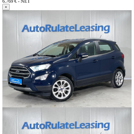
6.769 € - NET
×