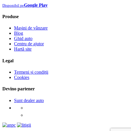
Google Play
Disponibil pe
Produse
Mașini de vânzare
Blog
Ghid auto
Centru de ajutor
Hartă site
Legal
Termeni și condiții
Cookies
Devino partener
Sunt dealer auto