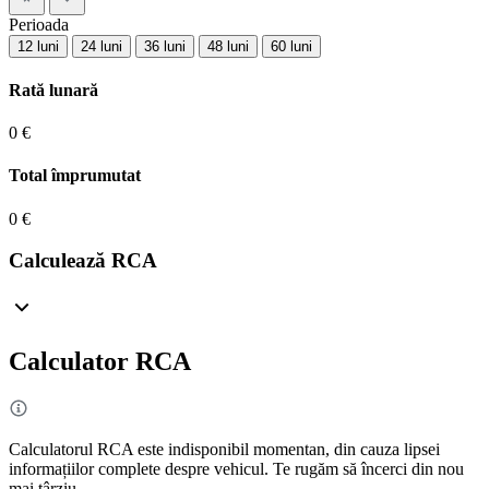
Perioada
12 luni
24 luni
36 luni
48 luni
60 luni
Rată lunară
0 €
Total împrumutat
0 €
Calculează RCA
Calculator RCA
Calculatorul RCA este indisponibil momentan, din cauza lipsei
informațiilor complete despre vehicul. Te rugăm să încerci din nou
mai târziu.