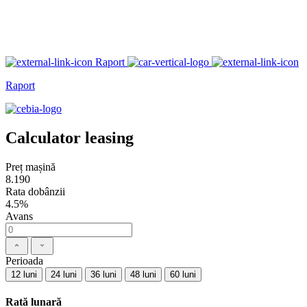
Raport
Raport
Calculator leasing
Preț mașină
8.190
Rata dobânzii
4.5%
Avans
Perioada
12 luni
24 luni
36 luni
48 luni
60 luni
Rată lunară