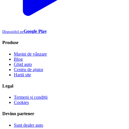
Google Play
Disponibil pe
Produse
Mașini de vânzare
Blog
Ghid auto
Centru de ajutor
Hartă site
Legal
Termeni și condiții
Cookies
Devino partener
Sunt dealer auto