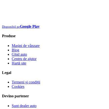
Google Play
Disponibil pe
Produse
Mașini de vânzare
Blog
Ghid auto
Centru de ajutor
Hartă site
Legal
Termeni și condiții
Cookies
Devino partener
Sunt dealer auto