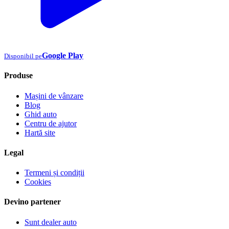
Google Play
Disponibil pe
Produse
Mașini de vânzare
Blog
Ghid auto
Centru de ajutor
Hartă site
Legal
Termeni și condiții
Cookies
Devino partener
Sunt dealer auto