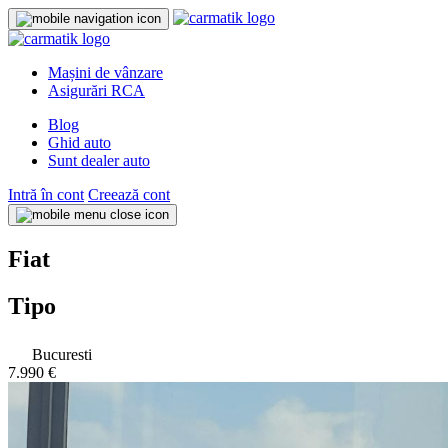
Mașini de vânzare
Asigurări RCA
Blog
Ghid auto
Sunt dealer auto
Intră în cont
Creează cont
Fiat
Tipo
Bucuresti
7.990 €