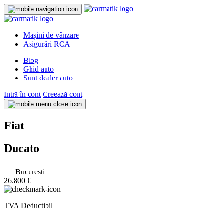
Mașini de vânzare
Asigurări RCA
Blog
Ghid auto
Sunt dealer auto
Intră în cont
Creează cont
Fiat
Ducato
Bucuresti
26.800 €
TVA Deductibil