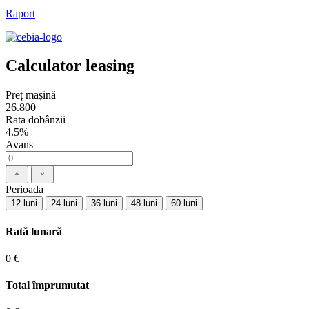
Raport
Calculator leasing
Preț mașină
26.800
Rata dobânzii
4.5%
Avans
Perioada
12 luni
24 luni
36 luni
48 luni
60 luni
Rată lunară
0 €
Total împrumutat