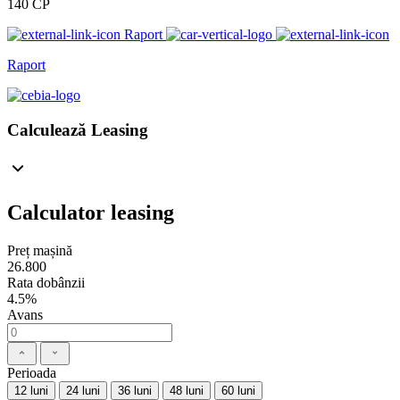
140 CP
Raport
Raport
Calculează Leasing
Calculator leasing
Preț mașină
26.800
Rata dobânzii
4.5%
Avans
Perioada
12 luni
24 luni
36 luni
48 luni
60 luni