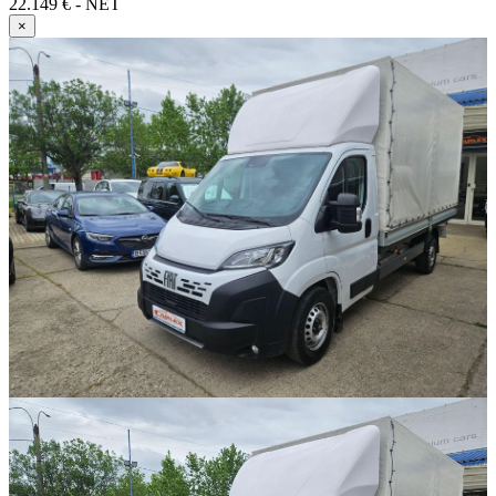
22.149 € - NET
×