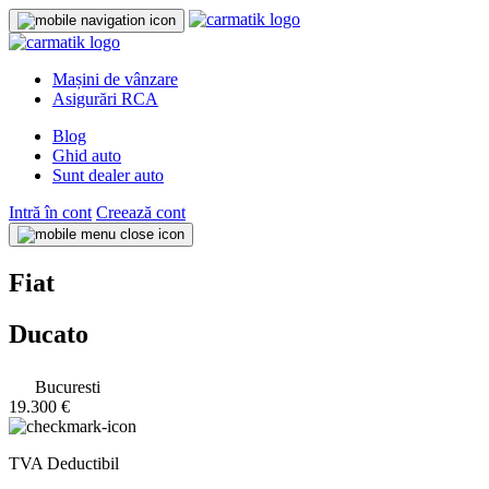
Mașini de vânzare
Asigurări RCA
Blog
Ghid auto
Sunt dealer auto
Intră în cont
Creează cont
Fiat
Ducato
Bucuresti
19.300 €
TVA Deductibil