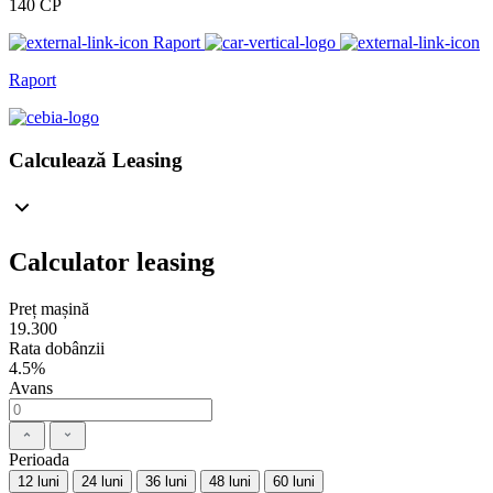
140 CP
Raport
Raport
Calculează Leasing
Calculator leasing
Preț mașină
19.300
Rata dobânzii
4.5%
Avans
Perioada
12 luni
24 luni
36 luni
48 luni
60 luni