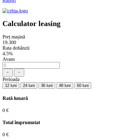
Raport
Calculator leasing
Preț mașină
19.300
Rata dobânzii
4.5%
Avans
Perioada
12 luni
24 luni
36 luni
48 luni
60 luni
Rată lunară
0 €
Total împrumutat
0 €