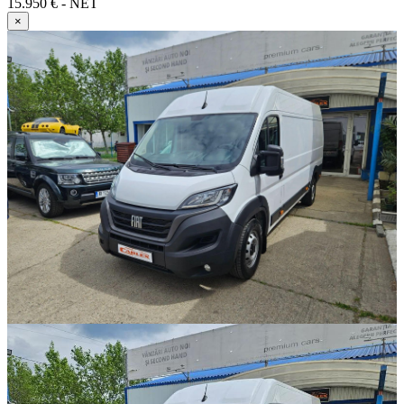
15.950 € - NET
×