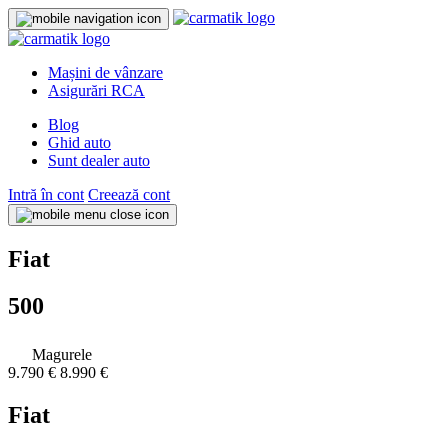
Mașini de vânzare
Asigurări RCA
Blog
Ghid auto
Sunt dealer auto
Intră în cont
Creează cont
Fiat
500
Magurele
9.790 €
8.990 €
Fiat