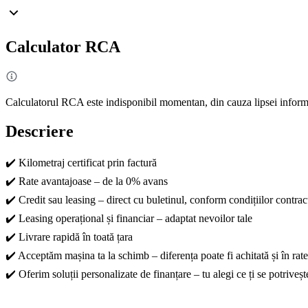
Calculator RCA
Calculatorul RCA este indisponibil momentan, din cauza lipsei informa
Descriere
✔️ Kilometraj certificat prin factură
✔️ Rate avantajoase – de la 0% avans
✔️ Credit sau leasing – direct cu buletinul, conform condițiilor contrac
✔️ Leasing operațional și financiar – adaptat nevoilor tale
✔️ Livrare rapidă în toată țara
✔️ Acceptăm mașina ta la schimb – diferența poate fi achitată și în rate
✔️ Oferim soluții personalizate de finanțare – tu alegi ce ți se potriveșt