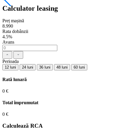
Calculator leasing
Preț mașină
8.990
Rata dobânzii
4.5%
Avans
Perioada
12 luni
24 luni
36 luni
48 luni
60 luni
Rată lunară
0 €
Total împrumutat
0 €
Calculează RCA