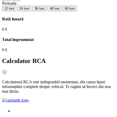
Perioada
12 luni
24 luni
36 luni
48 luni
60 luni
Rată lunară
0 €
Total împrumutat
0 €
Calculator RCA
Calculatorul RCA este indisponibil momentan, din cauza lipsei
informațiilor complete despre vehicul. Te rugăm să încerci din nou
mai târziu.