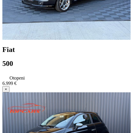
Fiat
500
Otopeni
6.999 €
×