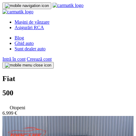
Mașini de vânzare
Asigurări RCA
Blog
Ghid auto
Sunt dealer auto
Intră în cont
Creează cont
Fiat
500
Otopeni
6.999 €