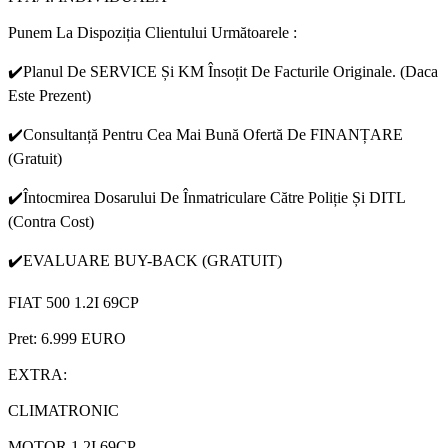
Punem La Dispoziția Clientului Următoarele :
✔️Planul De SERVICE Și KM Însoțit De Facturile Originale. (Daca
Este Prezent)
✔️Consultanță Pentru Cea Mai Bună Ofertă De FINANȚARE
(Gratuit)
✔️Întocmirea Dosarului De Înmatriculare Către Poliție Și DITL
(Contra Cost)
✔️EVALUARE BUY-BACK (GRATUIT)
FIAT 500 1.2I 69CP
Pret: 6.999 EURO
EXTRA:
CLIMATRONIC
MOTOR 1.2I 69CP