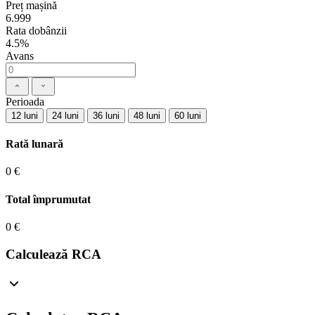
Preț mașină
6.999
Rata dobânzii
4.5%
Avans
Perioada
12 luni
24 luni
36 luni
48 luni
60 luni
Rată lunară
0 €
Total împrumutat
0 €
Calculează RCA