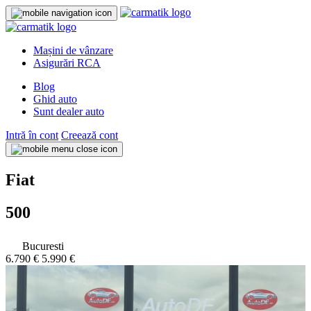
Mașini de vânzare
Asigurări RCA
Blog
Ghid auto
Sunt dealer auto
Intră în cont
Creează cont
Fiat
500
Bucuresti
6.790 €
5.990 €