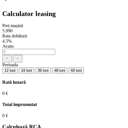
Calculator leasing
Preț mașină
5.990
Rata dobânzii
4.5%
Avans
Perioada
12 luni
24 luni
36 luni
48 luni
60 luni
Rată lunară
0 €
Total împrumutat
0 €
Calculează RCA