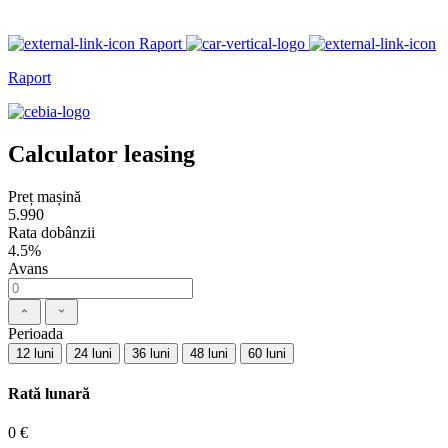
Raport
Raport
Calculator leasing
Preț mașină
5.990
Rata dobânzii
4.5%
Avans
Perioada
12 luni
24 luni
36 luni
48 luni
60 luni
Rată lunară
0 €