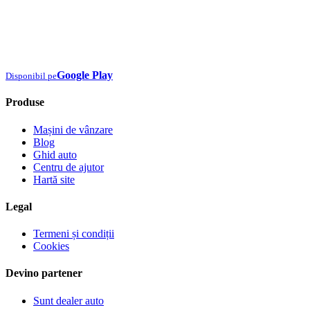
Google Play
Disponibil pe
Produse
Mașini de vânzare
Blog
Ghid auto
Centru de ajutor
Hartă site
Legal
Termeni și condiții
Cookies
Devino partener
Sunt dealer auto