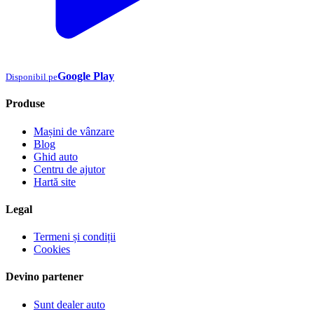
Google Play
Disponibil pe
Produse
Mașini de vânzare
Blog
Ghid auto
Centru de ajutor
Hartă site
Legal
Termeni și condiții
Cookies
Devino partener
Sunt dealer auto