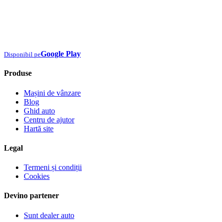
Google Play
Disponibil pe
Produse
Mașini de vânzare
Blog
Ghid auto
Centru de ajutor
Hartă site
Legal
Termeni și condiții
Cookies
Devino partener
Sunt dealer auto