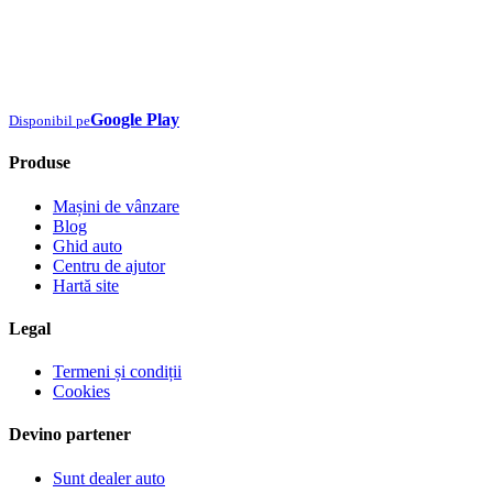
Google Play
Disponibil pe
Produse
Mașini de vânzare
Blog
Ghid auto
Centru de ajutor
Hartă site
Legal
Termeni și condiții
Cookies
Devino partener
Sunt dealer auto