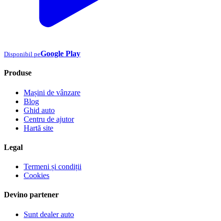
Google Play
Disponibil pe
Produse
Mașini de vânzare
Blog
Ghid auto
Centru de ajutor
Hartă site
Legal
Termeni și condiții
Cookies
Devino partener
Sunt dealer auto