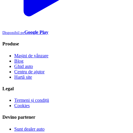
Google Play
Disponibil pe
Produse
Mașini de vânzare
Blog
Ghid auto
Centru de ajutor
Hartă site
Legal
Termeni și condiții
Cookies
Devino partener
Sunt dealer auto