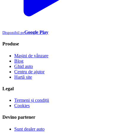
Google Play
Disponibil pe
Produse
Mașini de vânzare
Blog
Ghid auto
Centru de ajutor
Hartă site
Legal
Termeni și condiții
Cookies
Devino partener
Sunt dealer auto