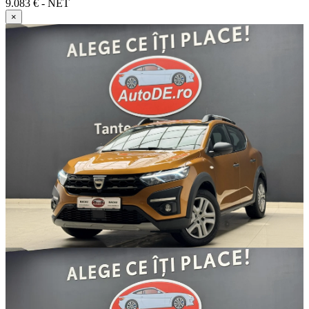
9.083 € - NET
×