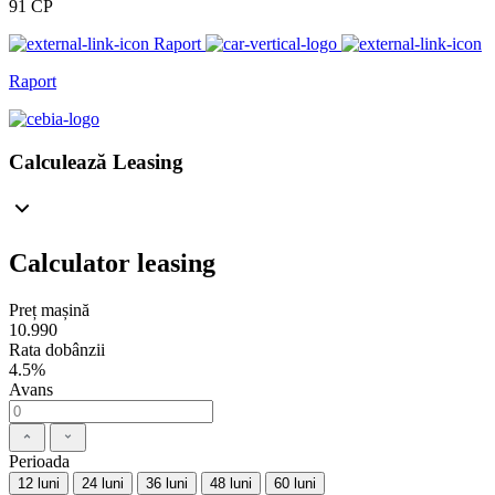
91 CP
Raport
Raport
Calculează Leasing
Calculator leasing
Preț mașină
10.990
Rata dobânzii
4.5%
Avans
Perioada
12 luni
24 luni
36 luni
48 luni
60 luni