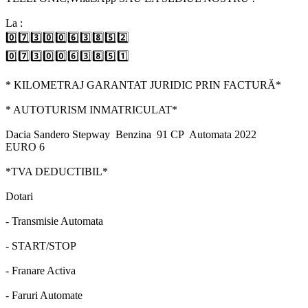
La :
0️⃣7️⃣3️⃣0️⃣0️⃣6️⃣3️⃣8️⃣5️⃣2️⃣
0️⃣7️⃣3️⃣0️⃣0️⃣6️⃣3️⃣8️⃣5️⃣1️⃣
* KILOMETRAJ GARANTAT JURIDIC PRIN FACTURĂ*
* AUTOTURISM INMATRICULAT*
Dacia Sandero Stepway Benzina 91 CP Automata 2022
EURO 6
*TVA DEDUCTIBIL*
Dotari
- Transmisie Automata
- START/STOP
- Franare Activa
- Faruri Automate