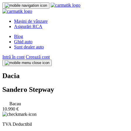
Mașini de vânzare
Asigurări RCA
Blog
Ghid auto
Sunt dealer auto
Intră în cont
Creează cont
Dacia
Sandero Stepway
Bacau
10.990 €
TVA Deductibil