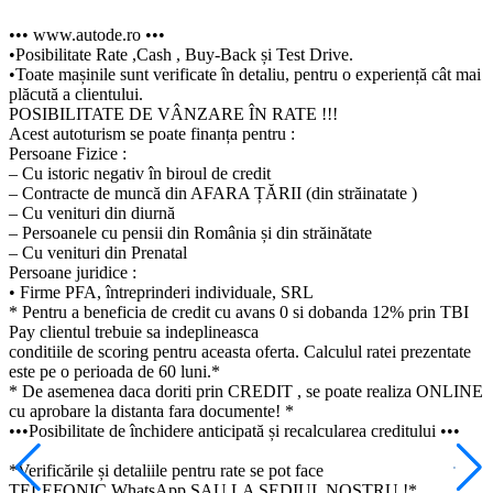
••• www.autode.ro •••
•Posibilitate Rate ,Cash , Buy-Back și Test Drive.
•Toate mașinile sunt verificate în detaliu, pentru o experiență cât mai
plăcută a clientului.
POSIBILITATE DE VÂNZARE ÎN RATE !!!
Acest autoturism se poate finanța pentru :
Persoane Fizice :
– Cu istoric negativ în biroul de credit
– Contracte de muncă din AFARA ȚĂRII (din străinatate )
– Cu venituri din diurnă
– Persoanele cu pensii din România și din străinătate
– Cu venituri din Prenatal
Persoane juridice :
• Firme PFA, întreprinderi individuale, SRL
* Pentru a beneficia de credit cu avans 0 si dobanda 12% prin TBI
Pay clientul trebuie sa indeplineasca
conditiile de scoring pentru aceasta oferta. Calculul ratei prezentate
este pe o perioada de 60 luni.*
* De asemenea daca doriti prin CREDIT , se poate realiza ONLINE
cu aprobare la distanta fara documente! *
•••Posibilitate de închidere anticipată și recalcularea creditului •••
*Verificările și detaliile pentru rate se pot face
TELEFONIC,WhatsApp SAU LA SEDIUL NOSTRU !*