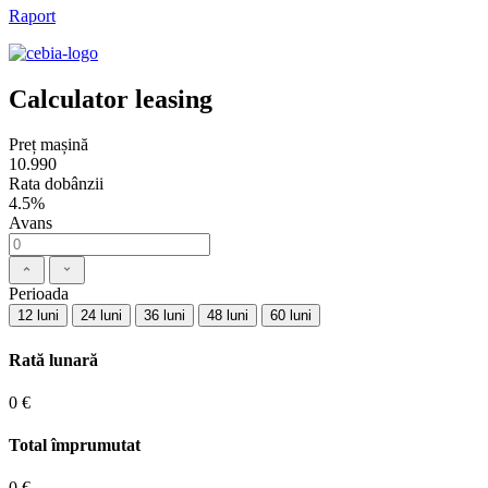
Raport
Calculator leasing
Preț mașină
10.990
Rata dobânzii
4.5%
Avans
Perioada
12 luni
24 luni
36 luni
48 luni
60 luni
Rată lunară
0 €
Total împrumutat
0 €