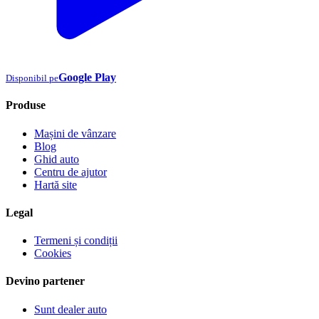
Google Play
Disponibil pe
Produse
Mașini de vânzare
Blog
Ghid auto
Centru de ajutor
Hartă site
Legal
Termeni și condiții
Cookies
Devino partener
Sunt dealer auto