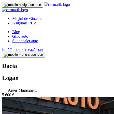
Mașini de vânzare
Asigurări RCA
Blog
Ghid auto
Sunt dealer auto
Intră în cont
Creează cont
Dacia
Logan
Arges Maracineni
5.600 €